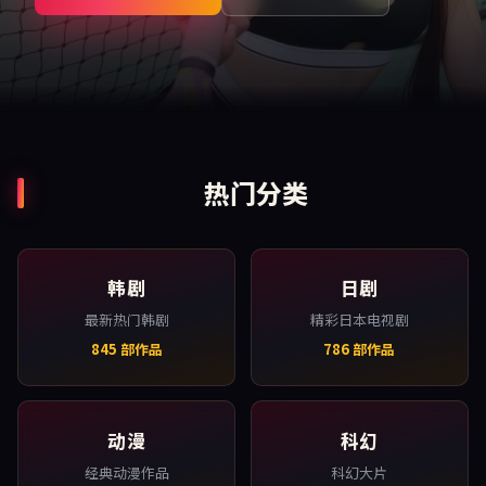
热门分类
韩剧
日剧
最新热门韩剧
精彩日本电视剧
845
部作品
786
部作品
动漫
科幻
经典动漫作品
科幻大片