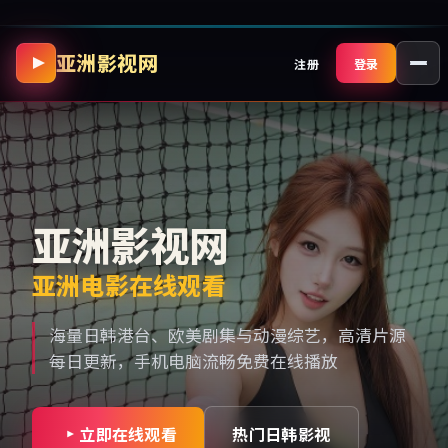
亚洲影视网
跳过导航，进入正文
注册
登录
亚洲影视网
亚洲电影在线观看
海量日韩港台、欧美剧集与动漫综艺，高清片源
每日更新，手机电脑流畅免费在线播放
立即在线观看
热门日韩影视