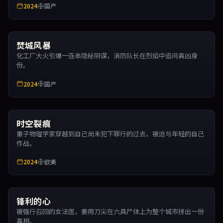
2024
国产
焚城风暴
化工厂大火引爆一连串隐秘阴谋，消防队长在烈焰中追问真凶身
份。
2024
国产
时空裂痕
量子物理学家穿越到自己尚未犯下罪行的过去，被迫与年轻的自己
作战。
2024
欧美
锋利的心
被强行召回的女法医，要用刀尖在六具尸体上为整个城市拼出一份
真相。