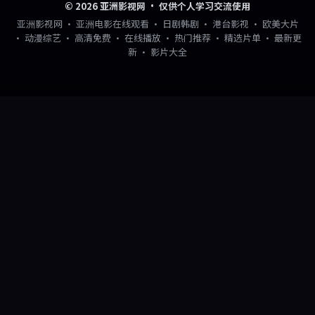
©
2026
亚洲影视网
· 仅供个人学习交流使用
亚洲影视网 · 亚洲电影在线观看 · 日剧韩剧 · 港台影视 · 欧美大片
· 动漫综艺 · 高清免费 · 在线播放 · 热门推荐 · 精选片单 · 最新更
新 · 影片大全