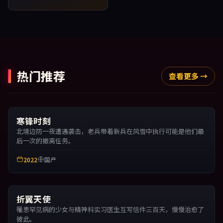
热门推荐
查看更多
→
寒锋时刻
北境边防一夜遭遇袭击，老兵带着新兵在风雪中执行可能是他们最
后一次的撤离任务。
2022
国产
折翼天使
罹患罕见病的少女与精神科实习医生互写信件三百天，慢慢治愈了
彼此。