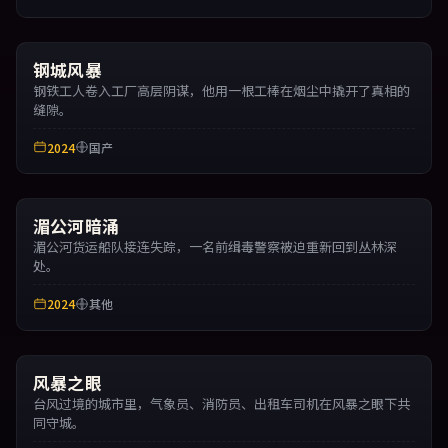
钢城风暴
钢铁工人卷入工厂高层阴谋，他用一根工棒在烟尘中撬开了真相的
缝隙。
2024
国产
湄公河暗涌
湄公河货运船队接连失踪，一名前缉毒警察被迫重新回到丛林深
处。
2024
其他
风暴之眼
台风过境的城市里，气象员、消防员、出租车司机在风暴之眼下共
同守城。