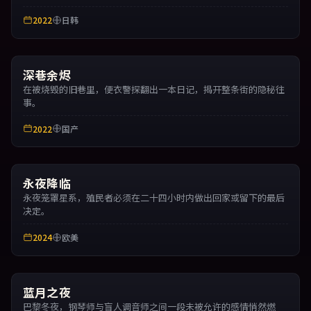
2022
日韩
深巷余烬
在被烧毁的旧巷里，便衣警探翻出一本日记，揭开整条街的隐秘往
事。
2022
国产
永夜降临
永夜笼罩星系，殖民者必须在二十四小时内做出回家或留下的最后
决定。
2024
欧美
蓝月之夜
巴黎冬夜，钢琴师与盲人调音师之间一段未被允许的感情悄然燃