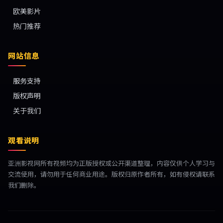
欧美影片
热门推荐
网站信息
服务支持
版权声明
关于我们
观看说明
亚洲影视网所有视频均为正版授权或公开渠道整理，内容仅供个人学习与
交流使用，请勿用于任何商业用途。版权归原作者所有，如有侵权请联系
我们删除。