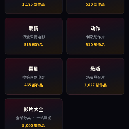
1,185
部作品
510
部作品
爱情
动作
浪漫爱情电影
刺激动作片
515
部作品
510
部作品
喜剧
悬疑
搞笑喜剧电影
烧脑悬疑片
465
部作品
1,027
部作品
影片大全
全部分类 · 一站浏览
5,000
部作品