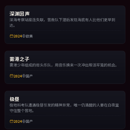
深渊回声
深海考察站接连失联，营救队下潜后发现海底有人比他们更早到
达。
2024
欧美
雾港之子
雾港少年组成的街头乐队，用音乐换来一次冲出帮派牢笼的机会。
2024
国产
极昼
极地科考队遭遇极昼引发的精神异常，唯一仍清醒的人要在白夜里
守住整个营地。
2024
国产